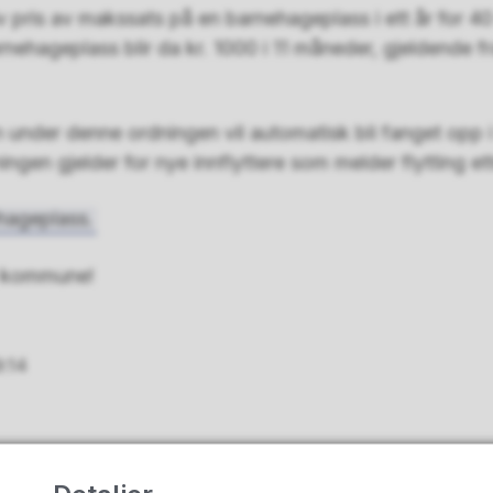
 pris av makssats på en barnehageplass i ett år for 40 
ehageplass blir da kr. 1000 i 11 måneder, gjeldende fr
under denne ordningen vil automatisk bli fanget opp 
ningen gjelder for nye innflyttere som melder flytting et
hageplass.
r kommune!
9:14