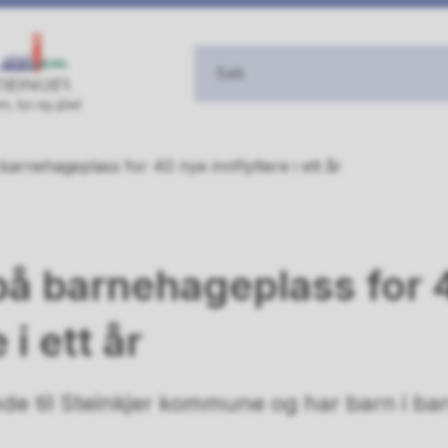
barnehageplass for 40 nye innflyttere i ett år
 på barnehageplass for 
 i ett år
de til Steinkjer kommune og har barn i b