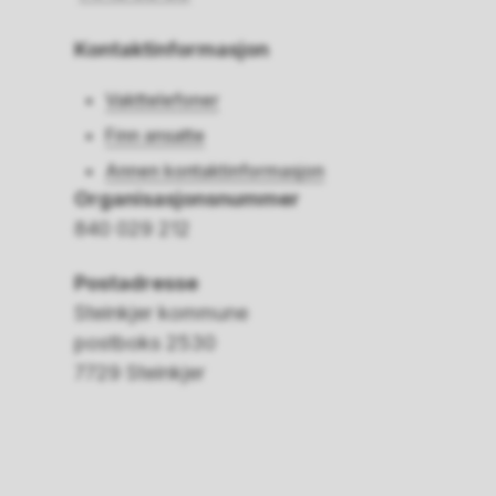
Kontaktinformasjon
Vakttelefoner
Finn ansatte
Annen kontaktinformasjon
Organisasjonsnummer
840 029 212
Postadresse
Steinkjer kommune
postboks 2530
7729 Steinkjer