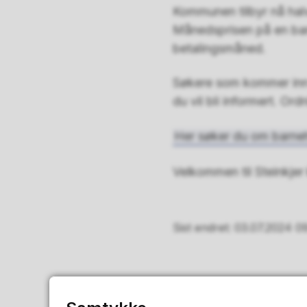
Kommunen tilbyr nå halv
Månedsprisen på en barn
betalingsmåned.
Søkere som kommer inn 
du vil bli informert. Ord
Her søker du om barne
Velkommen til Steinkje
Sist endret
03.07.2024 0