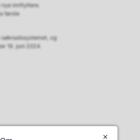
nye innflyttere.
a første
i søknadssystemet, og
ter 19. juni 2024.