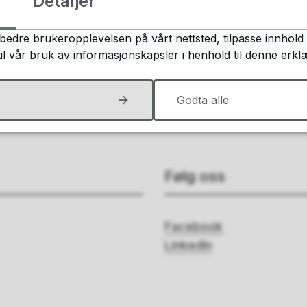
Detaljer
Fant du det du lette etter?
bedre brukeropplevelsen på vårt nettsted, tilpasse innhold 
Ja
Nei
til vår bruk av informasjonskapsler i henhold til denne erkl
Godta alle
Følg oss
Facebook
LinkedIn