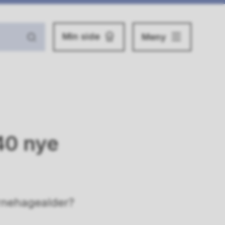
Min side
Meny
40 nye
arnehagealder?