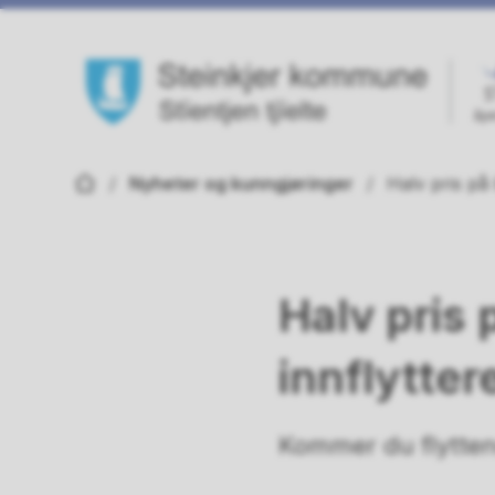
Steinkjer kommune
Du er her:
Nyheter og kunngjøringer
Halv pris på 
Halv pris
innflyttere
Kommer du flytten