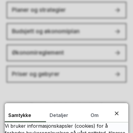
Planer og strategier
Budsjett og økonomiplan
Økonomireglement
Priser og gebyrer
Fant du det du lette etter?
Samtykke
Detaljer
Om
Vi bruker informasjonskapsler (cookies) for å
Ja
Nei
forbedre brukeropplevelsen på vårt nettsted, tilpasse