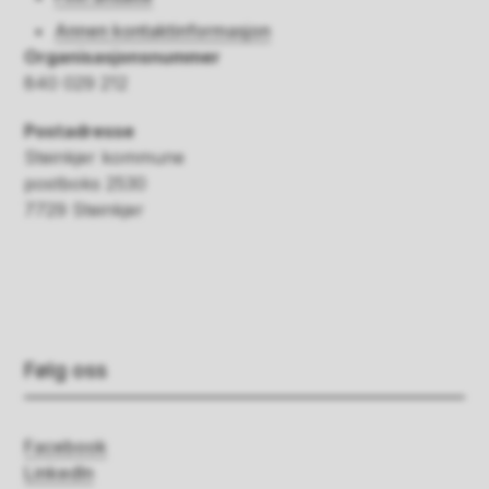
Annen kontaktinformasjon
Organisasjonsnummer
840 029 212
Postadresse
Steinkjer kommune
postboks 2530
7729 Steinkjer
Følg oss
Facebook
LinkedIn