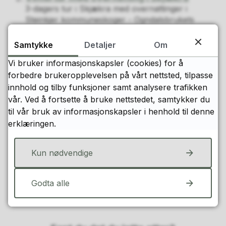
3-dagers tur i Skjækra med overnattinger i
Steinkjer kommuneskoger - Ogndalsbrukets
utleiehytter Lågvassbu og Skjækerosstua.
Trekanten, sommertur, - hytte til hytte-
Samtykke
Detaljer
Om
tur i Ogndalsfjella
Vi bruker informasjonskapsler (cookies) for å
Turen starter i Mokk og vi anbefaler at man går
innover mot vår utleiehytte Lågvassbu for første
forbedre brukeropplevelsen på vårt nettsted, tilpasse
overnatting. Herfra går man videre til
innhold og tilby funksjoner samt analysere trafikken
Skjækerosstu f...
vår. Ved å fortsette å bruke nettstedet, samtykker du
Norges geografiske Midtpunkt ligger i
til vår bruk av informasjonskapsler i henhold til denne
Steinkjer
erklæringen.
”Norges geografiske Midtpunkt” er offisielt
beregnet av Statens kartverk. Punktet ligger på
Steinkjer kommuneskoger-Ogndalsbruket KF sin
Kun nødvendige
grunn i Skjæk...
Godta alle