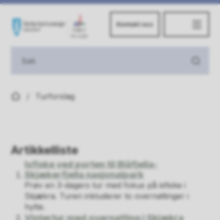
Kontakt oss
Kommuneskogene
Du er her:
Turforslag
Artikkelliste
Isfiske ved porten til Blåfjella-
Skjækerfjella nasjonalpark
Prøv en 3-dagers tur med fokus på isfiske i
Skjækra. Turen inkluderer to overnattinger i
hytte.
Vintertur med overnatting i Skjækra