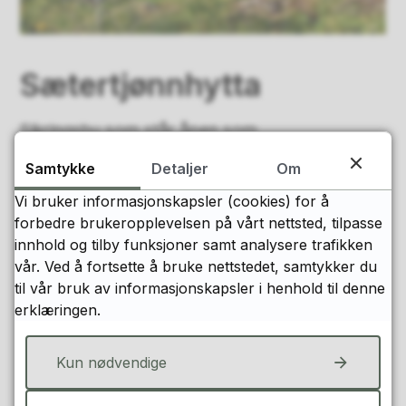
Sætertjønnhytta
Sikringsbu som står åpen som
selvbetjeningshytte.
Samtykke
Detaljer
Om
Sikringsbua er i Den Norske Turistforenings
Vi bruker informasjonskapsler (cookies) for å
eie, som også kan benyttes av ikke-
forbedre brukeropplevelsen på vårt nettsted, tilpasse
medlemmer. Hytta ligger 600 meter fra
innhold og tilby funksjoner samt analysere trafikken
Norges geografiske Midtpunkt.
vår. Ved å fortsette å bruke nettstedet, samtykker du
til vår bruk av informasjonskapsler i henhold til denne
Sist endret
12.01.2023 09:33
erklæringen.
Sikringsbua står åpen som selvbetjeningshytte, mens
Kun nødvendige
hovedhytta leies med nøkkel. Bestilling og nøkkel ved
turistkontoret i Steinkjer.