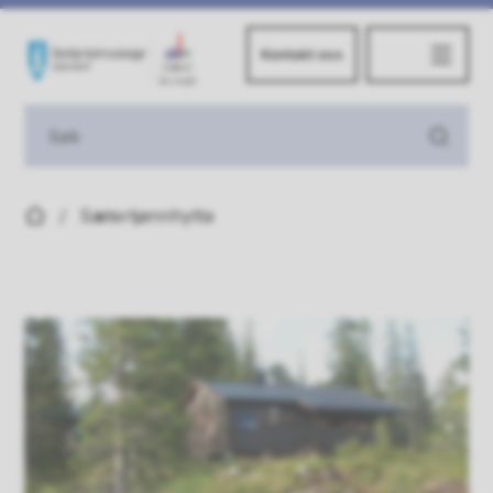
Kontakt oss
Kommuneskogene
Du er her:
Sætertjønnhytta