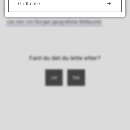
Godta alle
Les mer om hytta på ut.no
Les mer om Norges geografiske Midtpunkt
Fant du det du lette etter?
Ja
Nei