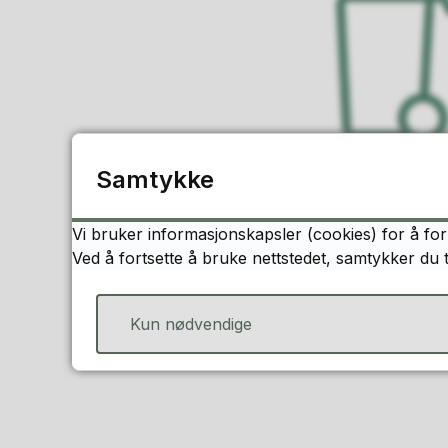
Samtykke
Vi bruker informasjonskapsler (cookies) for å for
Sist endret
02.02.2026 08
Ved å fortsette å bruke nettstedet, samtykker du 
Kun nødvendige