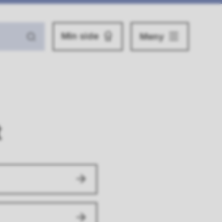
Min side
Meny
t