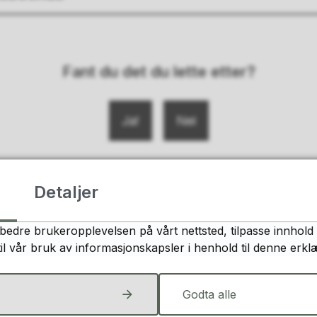
Fant du det du lette etter?
Ja
Nei
Detaljer
bedre brukeropplevelsen på vårt nettsted, tilpasse innhold 
Følg oss
til vår bruk av informasjonskapsler i henhold til denne erkl
Godta alle
Facebook