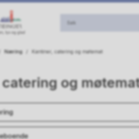
Næring
Kantiner, catering og møtemat
, catering og møtema
ring
meboende