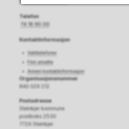
Send oss en e-post
Telefon
74 16 90 00
Kontaktinformasjon
Vakttelefoner
Finn ansatte
Annen kontaktinformasjon
Organisasjonsnummer
840 029 212
Postadresse
Steinkjer kommune
postboks 2530
7729 Steinkjer