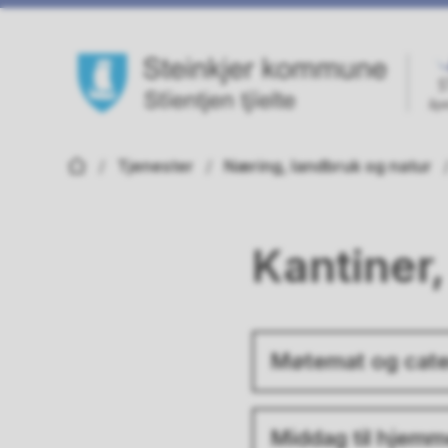
Steinkjer kommune
Du er her:
Tjenester
Næring, landbruk og natur
Kantiner
Møtemat og cate
Middag til hjem