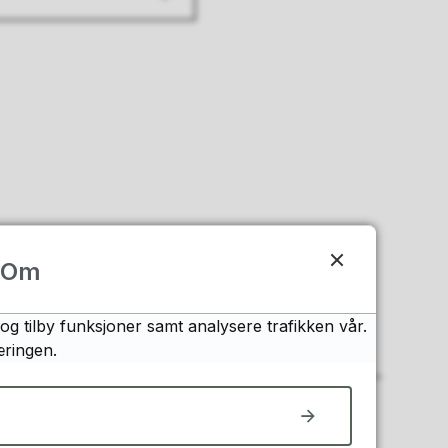
Om
og tilby funksjoner samt analysere trafikken vår.
æringen.