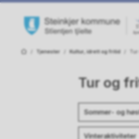
Steinkjer kommune
Du er her:
Tjenester
Kultur, idrett og fritid
Tur 
Tur og fri
Sommer- og høst
Vinteraktiviteter