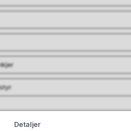
nkjer
tstyr
Fant du det du lette etter?
Detaljer