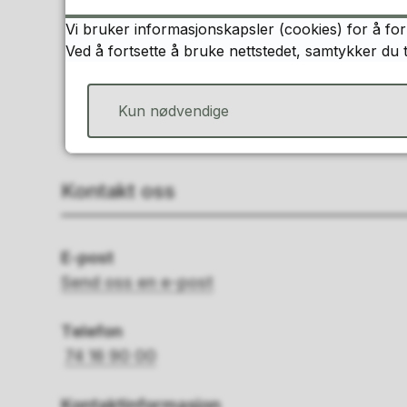
Vi bruker informasjonskapsler (cookies) for å for
Ved å fortsette å bruke nettstedet, samtykker du 
Kun nødvendige
Kontakt oss
E-post
Send oss en e-post
Telefon
74 16 90 00
Kontaktinformasjon