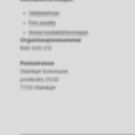
Vakttelefoner
Finn ansatte
Annen kontaktinformasjon
Organisasjonsnummer
840 029 212
Postadresse
Steinkjer kommune
postboks 2530
7729 Steinkjer