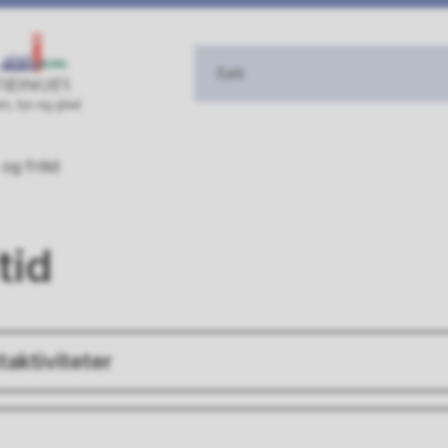
og fritid
tid
aktiviteter