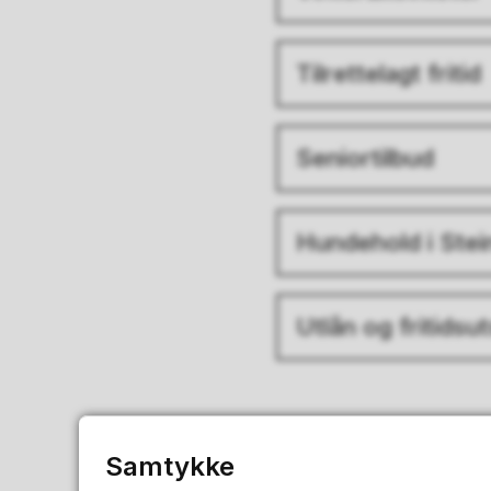
Tilrettelagt fritid
Seniortilbud
Hundehold i Stei
Utlån og fritidsu
Samtykke