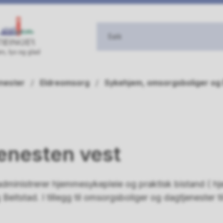
enester
Eldreomsorg
Sykehjem, omsorgsboliger og
enesten vest
ministrerer hjemmesykepleie og praktisk bistand ( hje
Beitstad. I tillegg til omsorgsboliger og dagtjenester 