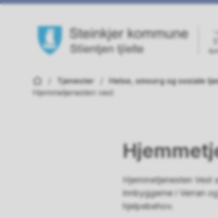
Steinkjer kommune
Du er her:
Tjenester
Helse, omsorg og sosiale tj
Hjemmetjenesten vest
Hjemmetj
Hjemmetjenesten Vest ad
innbyggerne i Verran og 
hjelpebehov.