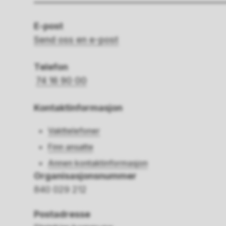
E-post
Send oss en e-post
Telefon
74 16 90 00
Kontaktinformasjon
Vakttelefoner
Finn ansatte
Annen kontaktinformasjon
Organisasjonsnummer
840 029 212
Postadresse