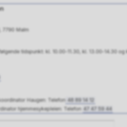
on
1, 7790 Malm
ølgende tidspunkt: kl. 10.00-11.30, kl. 13.00-14.30 og 
9
koordinator Haugen: Telefon
48 89 14 12
rdinator hjemmesykepleien: Telefon
47 47 59 44