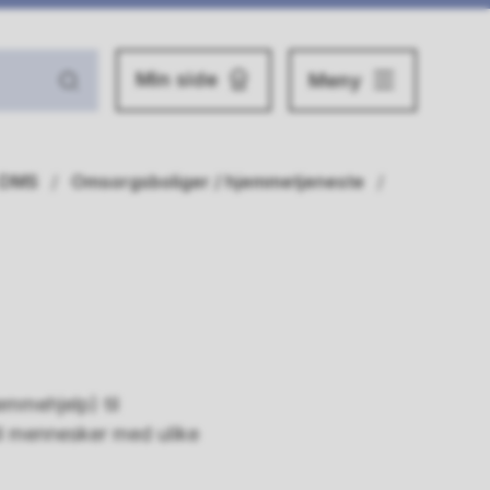
Min side
Meny
 DMS
Omsorgsboliger / hjemmetjeneste
mmehjelp) til
til mennesker med ulike