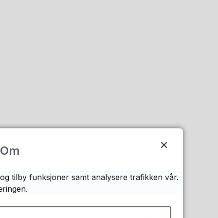
Om
og tilby funksjoner samt analysere trafikken vår.
æringen.