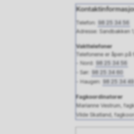
Kontaktinformasj
Telefon:
98 25 34 56
Adresse: Sandbakken 
Vakttelefoner
Telefonene er åpen på f
- Nord:
98 25 34 56
- Sør:
98 25 34 60
- Haugen:
98 25 34 4
Fagkoordinatorer
Marianne Vestrum, fag
Vilde Skatland, fagkoo