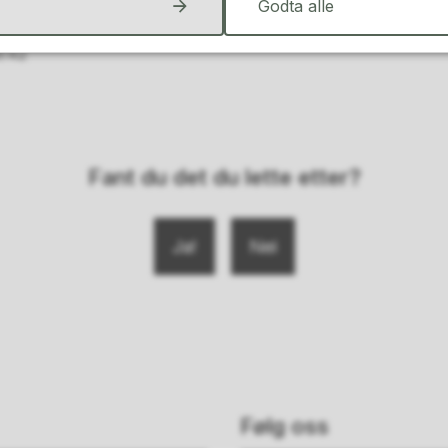
Godta alle
9:42
Fant du det du lette etter?
Ja
Nei
Følg oss