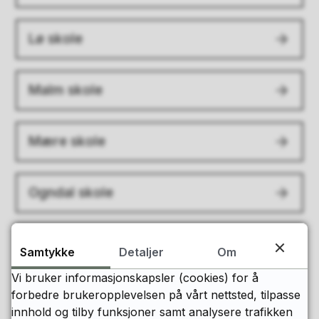
Lø skole
Malm skole
Mære skole
Ogndal skole
Steinkjer skole
Samtykke
Detaljer
Om
Vi bruker informasjonskapsler (cookies) for å
Steinkjer ungdomsskole
forbedre brukeropplevelsen på vårt nettsted, tilpasse
innhold og tilby funksjoner samt analysere trafikken