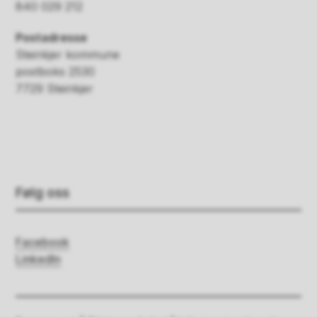
840 029 212
Postadresse
Steinkjer kommune
postboks 2530
7729 Steinkjer
Følg oss
Facebook
LinkedIn