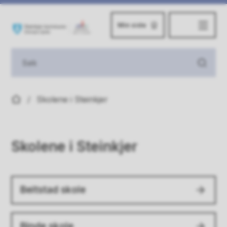
Min side
Steinkjer kommune
Du er her:
Skolene i Steinkjer
Skolene i Steinkjer
Beitstad skole
Binde skole