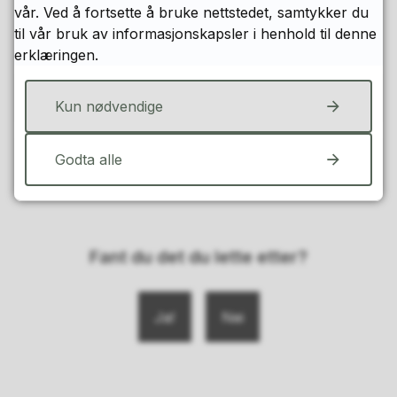
vår. Ved å fortsette å bruke nettstedet, samtykker du
Steinkjer montessori
til vår bruk av informasjonskapsler i henhold til denne
erklæringen.
Steinkjer voksenopplæring
Kun nødvendige
Godta alle
Kulturskolen
Fant du det du lette etter?
Ja
Nei