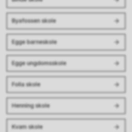
Byafossen skole
Egge barneskole
Egge ungdomsskole
Folla skole
Henning skole
Kvam skole