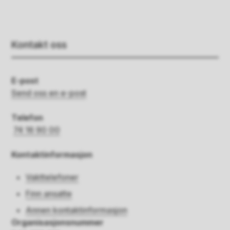
Kontakt oss
E-post
Send oss en e-post
Telefon
74 16 90 00
Kontaktinformasjon
Vakttelefoner
Finn ansatte
Annen kontaktinformasjon
Organisasjonsnummer