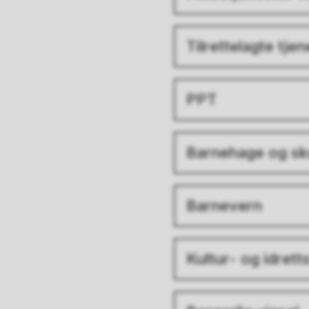
Tilrettelagte tje
PPT
Barnehage og sk
Barnevern
Kultur- og idretts