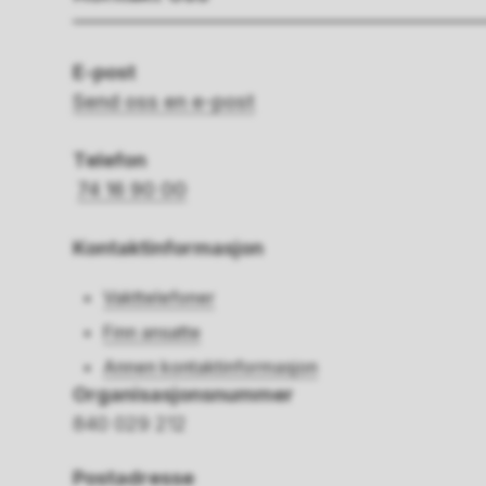
E-post
Send oss en e-post
Telefon
74 16 90 00
Kontaktinformasjon
Vakttelefoner
Finn ansatte
Annen kontaktinformasjon
Organisasjonsnummer
840 029 212
Postadresse