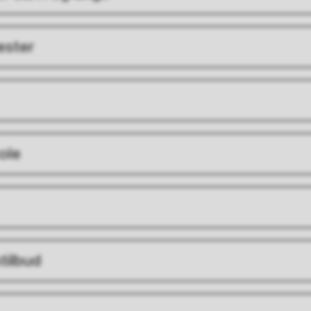
nester
ole
tilbud