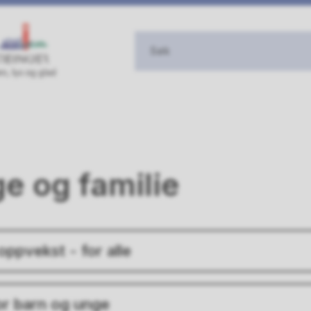
e og familie
oppvekst - for alle
or barn og unge