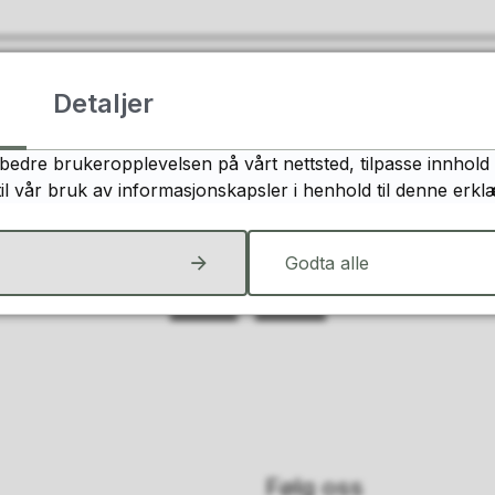
nkjer
Detaljer
bedre brukeropplevelsen på vårt nettsted, tilpasse innhold 
til vår bruk av informasjonskapsler i henhold til denne erkl
Fant du det du lette etter?
Godta alle
Ja
Nei
Følg oss