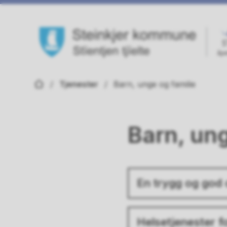
Steinkjer kommune
Du er her:
Tjenester
Barn, unge og familie
Barn, ung
En trygg og god 
Helsetjenester f