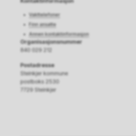
Kontaktinformasjon
Vakttelefoner
Finn ansatte
Annen kontaktinformasjon
Organisasjonsnummer
840 029 212
Postadresse
Steinkjer kommune
postboks 2530
7729 Steinkjer