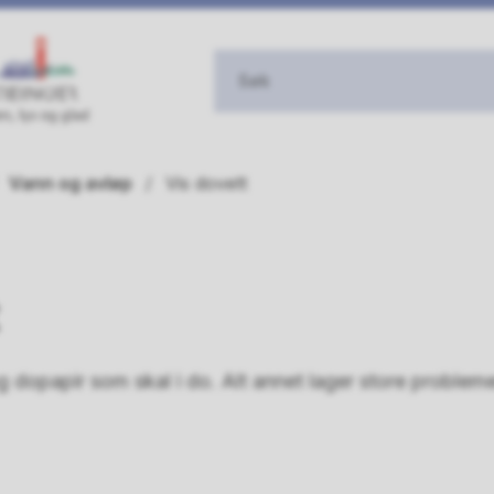
Vann og avløp
Vis dovett
og dopapir som skal i do. Alt annet lager store problem