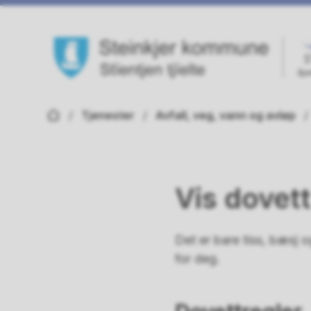
Steinkjer kommune
Du er her:
Tjenester
Avfall, veg, vann og avløp
Vis dovett
Det er bare tiss, bæsj 
for deg.