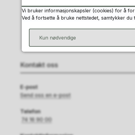
Vi bruker informasjonskapsler (cookies) for å for
Ved å fortsette å bruke nettstedet, samtykker du 
Kun nødvendige
Kontakt oss
E-post
Send oss en e-post
Telefon
74 16 90 00