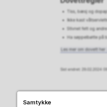
Dovettregler
Tiss, bæsj og dopapi
Ikke kast våtserviette
Stivnet fett og andre
Ha søppelbøtte på bad
Les mer om dovett her
Sist endret
29.02.2024 0
Samtykke