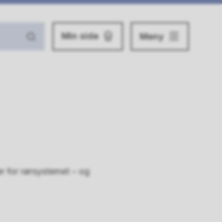
Min side
Meny
er for rørsystemet – og