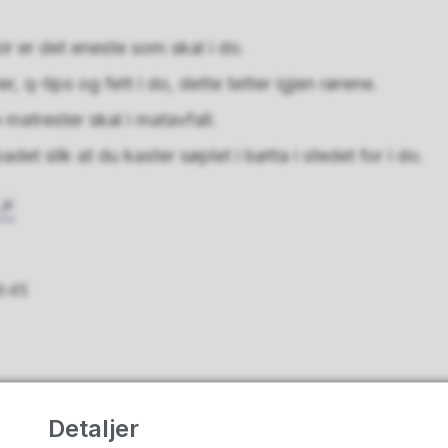
r er det eneste som skal i do.
r, q-tips og fett i do, dette tetter igjen rørene.
 matrester skal i matavfall.
et slik at du kaster søplet i bøtta i stedet for i do.
9:45
Fant du det du lette etter?
Detaljer