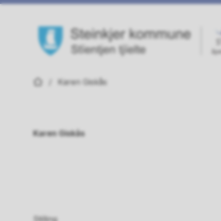
Steinkjer kommune
Du er her:
Karen Giskås
Karen Giskås
Stilling