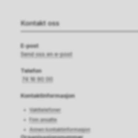
Kontakt oss
E-post
Send oss en e-post
Telefon
74 16 90 00
Kontaktinformasjon
Vakttelefoner
Finn ansatte
Annen kontaktinformasjon
Organisasjonsnummer