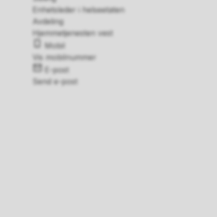
Enhetsleder i helseetaten
Avdeling
Hjemmetjenesten vest
Mobil
Vis mobilnummer
E-post
Send e-post