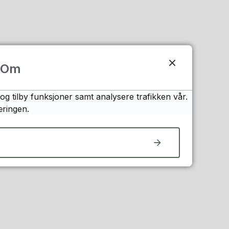
Om
og tilby funksjoner samt analysere trafikken vår.
æringen.